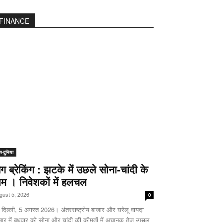
FINANCE
श-दुनिया
िग ब्रेकिंग : झटके में उछले सोना-चांदी के
ाम । निवेशकों में हलचल
gust 5, 2026
0
 दिल्ली, 5 अगस्त 2026। अंतरराष्ट्रीय बाजार और घरेलू वायदा
जार में बुधवार को सोना और चांदी की कीमतों में अचानक तेज उछाल