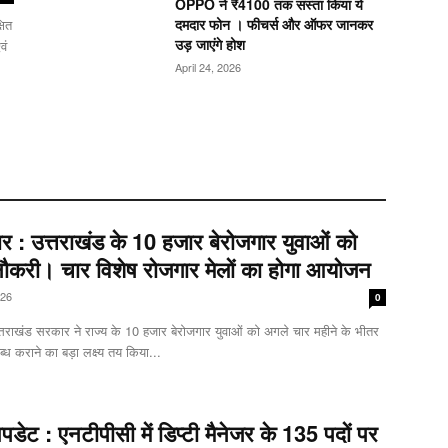
OPPO ने ₹4100 तक सस्ता किया ये
दमदार फोन । फीचर्स और ऑफर जानकर
षित
उड़ जाएंगे होश
वं
April 24, 2026
 : उत्तराखंड के 10 हजार बेरोजगार युवाओं को
नौकरी। चार विशेष रोजगार मेलों का होगा आयोजन
026
0
्तराखंड सरकार ने राज्य के 10 हजार बेरोजगार युवाओं को अगले चार महीने के भीतर
ध कराने का बड़ा लक्ष्य तय किया...
पडेट : एनटीपीसी में डिप्टी मैनेजर के 135 पदों पर