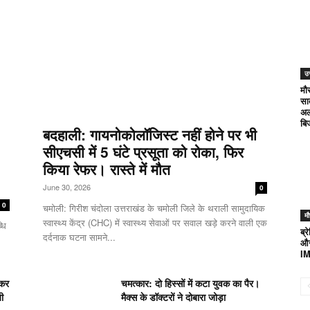
उत
मौ
सा
अल
बि
बदहाली: गायनोकोलॉजिस्ट नहीं होने पर भी
सीएचसी में 5 घंटे प्रसूता को रोका, फिर
किया रेफर। रास्ते में मौत
June 30, 2026
0
0
चमोली: गिरीश चंदोला उत्तराखंड के चमोली जिले के थराली सामुदायिक
म
स्वास्थ्य केंद्र (CHC) में स्वास्थ्य सेवाओं पर सवाल खड़े करने वाली एक
धि
ब्र
दर्दनाक घटना सामने...
और
IM
ेकर
चमत्कार: दो हिस्सों में कटा युवक का पैर।
यी
मैक्स के डॉक्टरों ने दोबारा जोड़ा