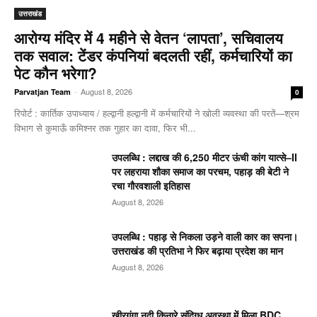
उत्तराखंड
आरोग्य मंदिर में 4 महीने से वेतन ‘लापता’, सचिवालय
तक सवाल: टेंडर कंपनियां बदलती रहीं, कर्मचारियों का
पेट कौन भरेगा?
-
August 8, 2026
Parvatjan Team
0
रिपोर्ट : कार्तिक उपाध्याय / हल्द्वानी हल्द्वानी में कर्मचारियों ने खोली व्यवस्था की परतें—श्रम
विभाग से कुमाऊँ कमिश्नर तक गुहार का दावा, फिर भी...
उपलब्धि : लद्दाख की 6,250 मीटर ऊंची कांग यात्से–II
पर लहराया शौका समाज का परचम, पहाड़ की बेटी ने
रचा गौरवशाली इतिहास
August 8, 2026
उपलब्धि : पहाड़ से निकला उड़ने वाली कार का सपना।
उत्तराखंड की प्रतिभा ने फिर बढ़ाया प्रदेश का मान
August 8, 2026
खीरगंगा नदी किनारे संदिग्ध अवस्था में मिला BDC