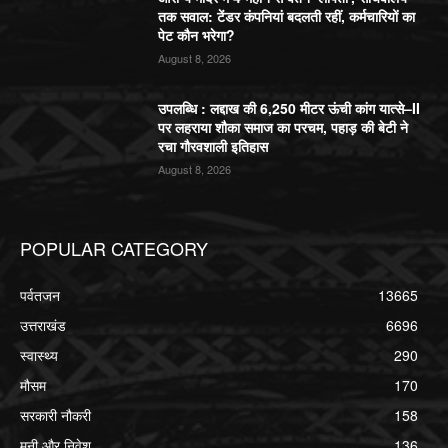
तक सवाल: टेंडर कंपनियां बदलती रहीं, कर्मचारियों का
पेट कौन भरेगा?
August 8, 2026
उपलब्धि : लद्दाख की 6,250 मीटर ऊंची कांग यात्से–II
पर लहराया शौका समाज का परचम, पहाड़ की बेटी ने
रचा गौरवशाली इतिहास
August 8, 2026
POPULAR CATEGORY
पर्वतजन
13665
उत्तराखंड
6696
स्वास्थ्य
290
मौसम
170
सरकारी नौकरी
158
मनी और निवेश
136