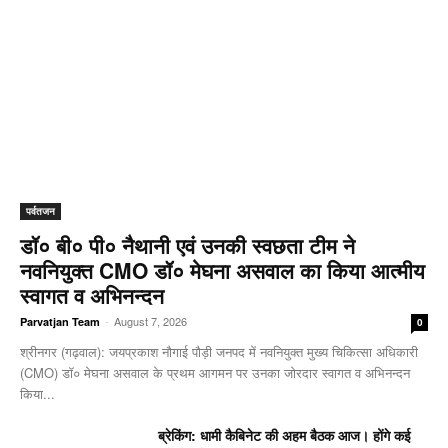
पर्वतजन
डॉ० बी० पी० नैथानी एवं उनकी स्वछता टीम ने
नवनियुक्त CMO डॉ० मेघना असवाल का किया आत्मीय
स्वागत व अभिनन्दन
-
August 7, 2026
Parvatjan Team
0
श्रीनगर (गढ़वाल): जयप्रकाश नौगाई ​पौड़ी जनपद में नवनियुक्त मुख्य चिकित्सा अधिकारी
(CMO) डॉ० मेघना असवाल के प्रथम आगमन पर उनका जोरदार स्वागत व अभिनन्दन
किया...
ब्रेकिंग: धामी कैबिनेट की अहम बैठक आज। होंगे कई