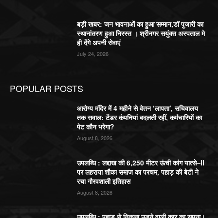
बड़ी खबर: जन भावनाओं का हुआ सम्मान,डॉ पुजारी का
स्थानांतरण हुआ निरस्त । श्रीनगर सयुंक्त अस्पताल मे
ही देंगे अपनी सेवाएं
July 24, 2026
POPULAR POSTS
आरोग्य मंदिर में 4 महीने से वेतन ‘लापता’, सचिवालय
तक सवाल: टेंडर कंपनियां बदलती रहीं, कर्मचारियों का
पेट कौन भरेगा?
August 8, 2026
उपलब्धि : लद्दाख की 6,250 मीटर ऊंची कांग यात्से–II
पर लहराया शौका समाज का परचम, पहाड़ की बेटी ने
रचा गौरवशाली इतिहास
August 8, 2026
उपलब्धि : पहाड़ से निकला उड़ने वाली कार का सपना।