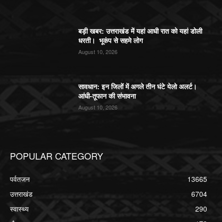
बड़ी खबर: उत्तराखंड में यहां आधी रात को यहां डोली
धरती। भूकंप से सहमे लोग
August 10, 2026
सावधान: इन जिलों में अगले तीन घंटे येलो अलर्ट।
आंधी-तूफान की संभावना
August 10, 2026
POPULAR CATEGORY
पर्वतजन
13665
उत्तराखंड
6704
स्वास्थ्य
290