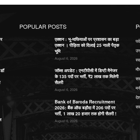
POPULAR POSTS
P
बर
एक्शन : भू-माफियाओं पर प्रशासन का बड़ा
पर
एक्शन । पीड़िता को दिलाई 25 नाली पैतृक
उत
भूमि
August 6, 2026
स्व
मौ
,डॉ
जॉब्स अपडेट : एनटीपीसी में डिप्टी मैनेजर
के 135 पदों पर भर्ती, ₹2 लाख तक मिलेगी
सर
ी
सैलरी
मन
August 6, 2026
दे
Bank of Baroda Recruitment
सर
2026: बैंक ऑफ बड़ौदा में 206 पदों पर
भर्ती, 1 लाख 20 हजार तक होगी सैलरी !
ल
August 6, 2026