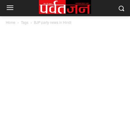
Home
Tags
BJP party news in Hindi