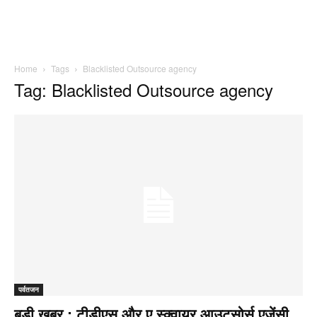
Home
Tags
Blacklisted Outsource agency
Tag: Blacklisted Outsource agency
पर्वतजन
बड़ी खबर : टीडीएस और ए स्क्वायर आउटसोर्स एजेंसी