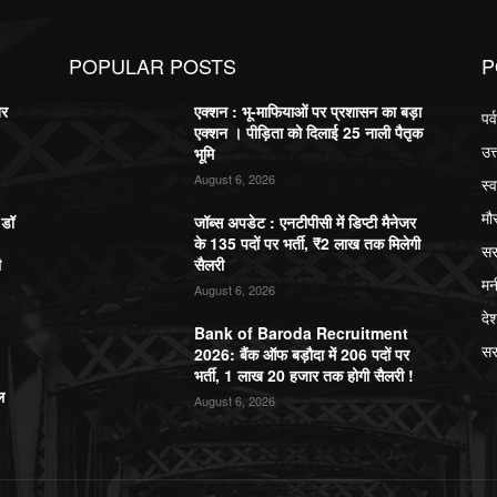
POPULAR POSTS
P
बर
एक्शन : भू-माफियाओं पर प्रशासन का बड़ा
पर
एक्शन । पीड़िता को दिलाई 25 नाली पैतृक
उत
भूमि
August 6, 2026
स्व
मौ
,डॉ
जॉब्स अपडेट : एनटीपीसी में डिप्टी मैनेजर
के 135 पदों पर भर्ती, ₹2 लाख तक मिलेगी
सर
ी
सैलरी
मन
August 6, 2026
दे
Bank of Baroda Recruitment
सर
2026: बैंक ऑफ बड़ौदा में 206 पदों पर
भर्ती, 1 लाख 20 हजार तक होगी सैलरी !
ल
August 6, 2026