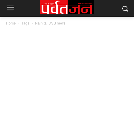
Home
Tags
Nainital DSB news