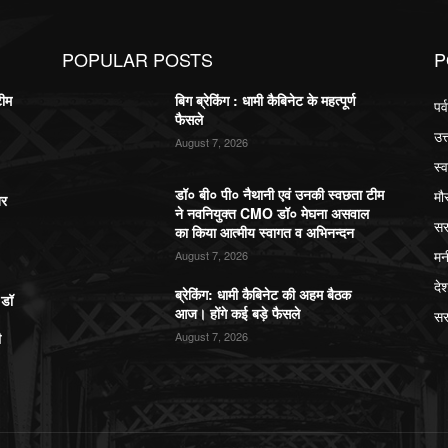
POPULAR POSTS
P
टीम
बिग ब्रेकिंग : धामी कैबिनेट के महत्पूर्ण
पर
फैसले
उत
August 7, 2026
स्व
डॉ० बी० पी० नैथानी एवं उनकी स्वछता टीम
मौ
बर
ने नवनियुक्त CMO डॉ० मेघना असवाल
सर
का किया आत्मीय स्वागत व अभिनन्दन
मन
August 7, 2026
दे
ब्रेकिंग: धामी कैबिनेट की अहम बैठक
,डॉ
आज। होंगे कई बड़े फैसले
सर
ी
August 7, 2026