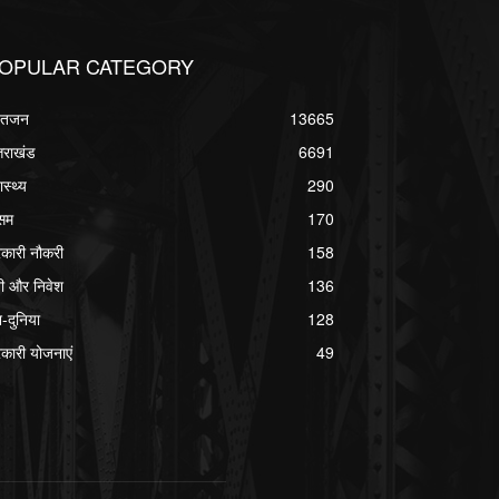
OPULAR CATEGORY
्वतजन
13665
्तराखंड
6691
ास्थ्य
290
सम
170
कारी नौकरी
158
ी और निवेश
136
श-दुनिया
128
कारी योजनाएं
49