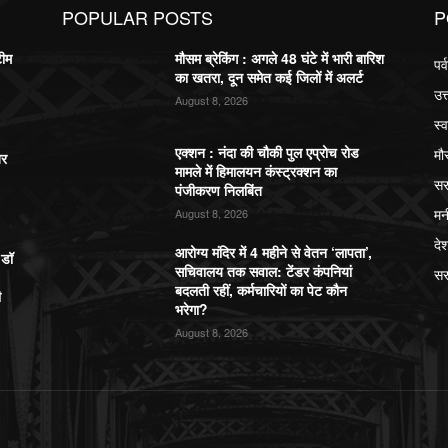
POPULAR POSTS
P
टीम
मौसम ब्रेकिंग : अगले 48 घंटे में भारी बारिश
पर
का खतरा, दून समेत कई जिलों में अलर्ट
उत
August 8, 2026
स्व
एक्शन : नंदा की चौकी पुल एप्रोच रोड
मौ
बर
मामले में हिमालयन कंस्ट्रक्शन का
सर
पंजीकरण निलबिंत
मन
August 8, 2026
दे
आरोग्य मंदिर में 4 महीने से वेतन ‘लापता’,
,डॉ
सचिवालय तक सवाल: टेंडर कंपनियां
सर
बदलती रहीं, कर्मचारियों का पेट कौन
ी
भरेगा?
August 8, 2026