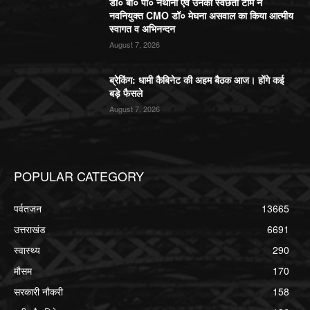
डॉ० बी० पी० नैथानी एवं उनकी स्वछता टीम ने
नवनियुक्त CMO डॉ० मेघना असवाल का किया आत्मीय
स्वागत व अभिनन्दन
August 7, 2026
ब्रेकिंग: धामी कैबिनेट की अहम बैठक आज। होंगे कई
बड़े फैसले
August 7, 2026
POPULAR CATEGORY
पर्वतजन
13665
उत्तराखंड
6691
स्वास्थ्य
290
मौसम
170
सरकारी नौकरी
158