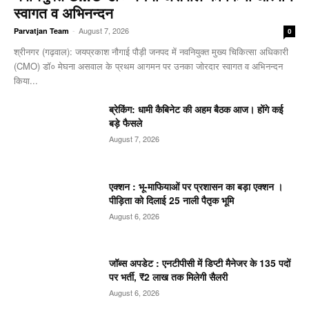
स्वागत व अभिनन्दन
-
August 7, 2026
Parvatjan Team
0
श्रीनगर (गढ़वाल): जयप्रकाश नौगाई ​पौड़ी जनपद में नवनियुक्त मुख्य चिकित्सा अधिकारी
(CMO) डॉ० मेघना असवाल के प्रथम आगमन पर उनका जोरदार स्वागत व अभिनन्दन
किया...
ब्रेकिंग: धामी कैबिनेट की अहम बैठक आज। होंगे कई
बड़े फैसले
August 7, 2026
एक्शन : भू-माफियाओं पर प्रशासन का बड़ा एक्शन ।
पीड़िता को दिलाई 25 नाली पैतृक भूमि
August 6, 2026
जॉब्स अपडेट : एनटीपीसी में डिप्टी मैनेजर के 135 पदों
पर भर्ती, ₹2 लाख तक मिलेगी सैलरी
August 6, 2026