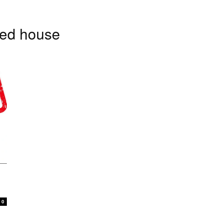
ked house
।
0