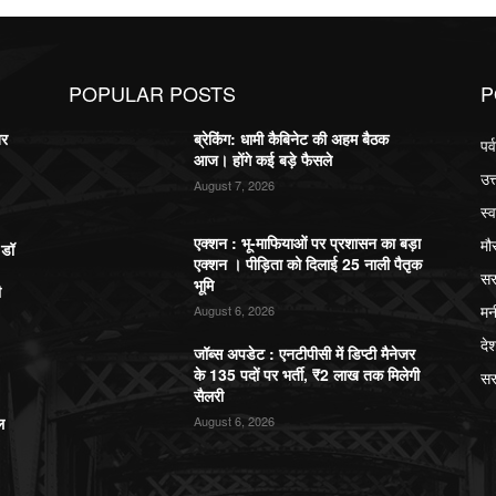
POPULAR POSTS
P
बर
ब्रेकिंग: धामी कैबिनेट की अहम बैठक
पर
आज। होंगे कई बड़े फैसले
उत
August 7, 2026
स्व
एक्शन : भू-माफियाओं पर प्रशासन का बड़ा
मौ
,डॉ
एक्शन । पीड़िता को दिलाई 25 नाली पैतृक
सर
भूमि
ी
मन
August 6, 2026
दे
जॉब्स अपडेट : एनटीपीसी में डिप्टी मैनेजर
के 135 पदों पर भर्ती, ₹2 लाख तक मिलेगी
सर
सैलरी
ल
August 6, 2026