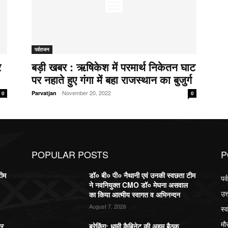
पर्वतजन
र
बड़ी खबर : ऋषिकेश में परमार्थ निकेतन घाट
पर नहाते हुए गंगा में बहा राजस्थान का बुजुर्ग
-
November 20, 2022
Parvatjan
0
0
POPULAR POSTS
P
टीम
डॉ० बी० पी० नैथानी एवं उनकी स्वछता टीम
पर
ने नवनियुक्त CMO डॉ० मेघना असवाल
उत
का किया आत्मीय स्वागत व अभिनन्दन
August 7, 2026
स्व
मौ
बर
ब्रेकिंग: धामी कैबिनेट की अहम बैठक