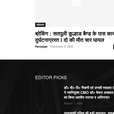
पर्वतजन
ब्रेकिंग : सतपुली कुल्हाड बैण्ड के पास का
दुर्घटनाग्रस्त l दो की मौत चार घायल
-
December 5, 2022
Parvatjan
EDITOR PICKS
डॉ० बी० पी० नैथानी एवं उनकी स्वछता 
ने नवनियुक्त CMO डॉ० मेघना असवाल
का किया आत्मीय स्वागत व अभिनन्दन
August 7, 2026
उत्तरकाशी पुलिस की बड़ी सफलता: साइ