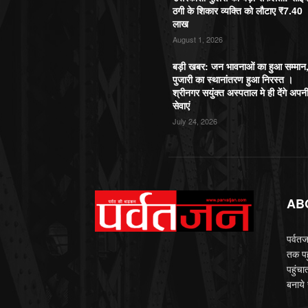
ठगी के शिकार व्यक्ति को लौटाए ₹7.40
लाख
August 1, 2026
बड़ी खबर: जन भावनाओं का हुआ सम्मान
पुजारी का स्थानांतरण हुआ निरस्त ।
श्रीनगर सयुंक्त अस्पताल मे ही देंगे अपन
सेवाएं
July 24, 2026
AB
पर्वतज
तक पह
पहुंचा
बनाये