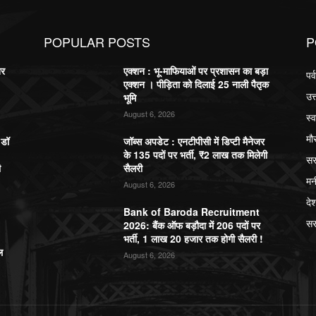
POPULAR POSTS
P
बर
एक्शन : भू-माफियाओं पर प्रशासन का बड़ा
पर
एक्शन । पीड़िता को दिलाई 25 नाली पैतृक
उत
भूमि
August 6, 2026
स्व
मौ
,डॉ
जॉब्स अपडेट : एनटीपीसी में डिप्टी मैनेजर
के 135 पदों पर भर्ती, ₹2 लाख तक मिलेगी
सर
ी
सैलरी
मन
August 6, 2026
दे
Bank of Baroda Recruitment
सर
2026: बैंक ऑफ बड़ौदा में 206 पदों पर
भर्ती, 1 लाख 20 हजार तक होगी सैलरी !
ल
August 6, 2026