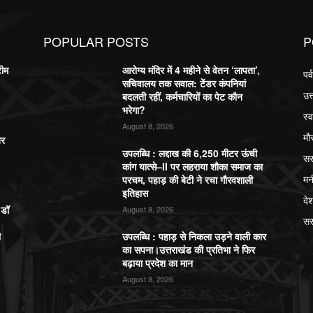
POPULAR POSTS
P
टीम
आरोग्य मंदिर में 4 महीने से वेतन ‘लापता’,
पर
सचिवालय तक सवाल: टेंडर कंपनियां
उत
बदलती रहीं, कर्मचारियों का पेट कौन
भरेगा?
स्व
August 8, 2026
मौ
बर
उपलब्धि : लद्दाख की 6,250 मीटर ऊंची
सर
कांग यात्से–II पर लहराया शौका समाज का
मन
परचम, पहाड़ की बेटी ने रचा गौरवशाली
इतिहास
दे
,डॉ
August 8, 2026
सर
ी
उपलब्धि : पहाड़ से निकला उड़ने वाली कार
का सपना।उत्तराखंड की प्रतिभा ने फिर
बढ़ाया प्रदेश का मान
August 8, 2026