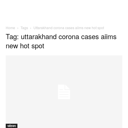
Home
Tags
Uttarakhand corona cases aiims new hot spot
Tag: uttarakhand corona cases aiims
new hot spot
पर्वतजन