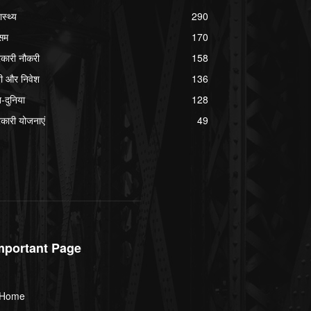
ास्थ्य
290
सम
170
कारी नौकरी
158
ी और निवेश
136
श-दुनिया
128
कारी योजनाएं
49
mportant Page
Home