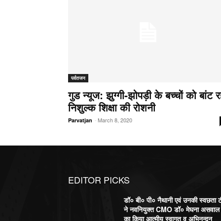
पर्वतजन
गुड न्यूज: झुग्गी-झोपड़ी के बच्चों को बांट र
निशुल्क शिक्षा की रोशनी
-
March 8, 2020
Parvatjan
EDITOR PICKS
डॉ० बी० पी० नैथानी एवं उनकी स्वछता 
ने नवनियुक्त CMO डॉ० मेघना असवाल
का किया आत्मीय स्वागत व अभिनन्दन