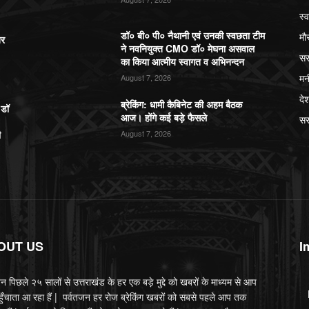
स्व
डॉ० बी० पी० नैथानी एवं उनकी स्वछता टीम
मौ
बर
ने नवनियुक्त CMO डॉ० मेघना असवाल
सर
का किया आत्मीय स्वागत व अभिनन्दन
मन
August 7, 2026
दे
ब्रेकिंग: धामी कैबिनेट की अहम बैठक
,डॉ
आज। होंगे कई बड़े फैसले
सर
ी
August 7, 2026
OUT US
I
न पिछले २५ सालों से उत्तराखंड के हर एक बड़े मुद्दे को खबरों के माध्यम से आप
ुँचाता आ रहा हैं | पर्वतजन हर रोज ब्रेकिंग खबरों को सबसे पहले आप तक