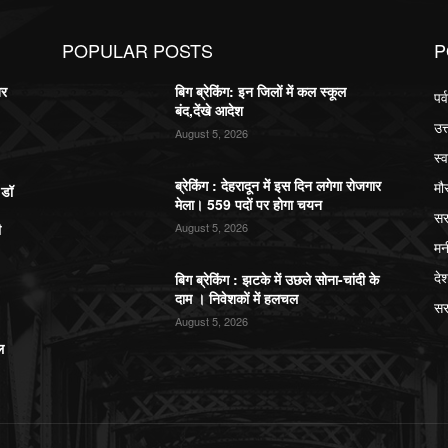
POPULAR POSTS
P
बर
बिग ब्रेकिंग: इन जिलों में कल स्कूल
पर
बंद,देंखे आदेश
उत
August 5, 2026
स्व
ब्रेकिंग : देहरादून में इस दिन लगेगा रोजगार
मौ
,डॉ
मेला। 559 पदों पर होगा चयन
सर
ी
August 5, 2026
मन
दे
बिग ब्रेकिंग : झटके में उछले सोना-चांदी के
दाम । निवेशकों में हलचल
सर
August 5, 2026
ल