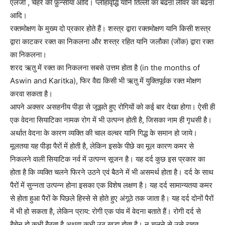
एलर्जी , चेहरे की फ़ुन्सीयां आदि। प्लीहावृद्धि यानि तिल्ली का बढऩा लीवर का बढऩा
आदि।
रक्तमोक्षण के मुख्य दो प्रकार होते हैं। शस्त्र द्वारा रक्तमोक्षण यानि किसी शस्त्र
द्वारा काटकर रक्त का निकलना और शस्त्र रहित यानि जलौका (जोंक) द्वारा रक्त
का निकलना।
शरद ऋतु में रक्त का निकलना सबसे उत्तम होता है (in the months of
Aswin and Karitka), फिर वैद्य किसी भी ऋतु में युक्तिपूर्वक रक्त मोक्षण
करवा सकता है।
आपने अक्सर असहनीय पीड़ा से जूझते हुए रोगियों को कई बार देखा होगा। ऐसी ही
एक वेदना सियाटिका नामक रोग में भी उत्पन्न होती है, जिसका नाम ही गृधसी है।
अर्थात वेदना के कारण व्यक्ति की चाल वल्चर यानि गिद्ध के समान हो जाये।
मूलतया यह पीड़ा पैरों में होती है, लेकिन इसके पीछे का मूल कारण कमर से
निकलने वाली सियाटिक नर्व में उत्पन्न सूजन है। यह दर्द कुछ इस प्रकार का
होता है कि व्यक्ति चलने फिरने उठने एवं बैठने में भी असमर्थ होता है। दर्द के साथ
पैरों में सुन्नता उत्पन्न होना इसका एक विशेष लक्षण है। यह दर्द सामान्यतया कमर
से होता हुआ पैरों के पिछले हिस्से से होते हुए अंगूठे तक जाता है। यह दर्द दोनों पैरों
में भी हो सकता है, लेकिन प्राय: रोगी एक पांव में वेदना बताते हैं। रोगी दर्द से
बैचेन हो कभी बैठता है अथवा कभी उठ खड़ा होता है। न चलने से उसे राहत