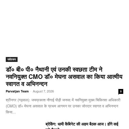
पर्वतजन
डॉ० बी० पी० नैथानी एवं उनकी स्वछता टीम ने
नवनियुक्त CMO डॉ० मेघना असवाल का किया आत्मीय
स्वागत व अभिनन्दन
-
August 7, 2026
Parvatjan Team
0
श्रीनगर (गढ़वाल): जयप्रकाश नौगाई ​पौड़ी जनपद में नवनियुक्त मुख्य चिकित्सा अधिकारी
(CMO) डॉ० मेघना असवाल के प्रथम आगमन पर उनका जोरदार स्वागत व अभिनन्दन
किया...
ब्रेकिंग: धामी कैबिनेट की अहम बैठक आज। होंगे कई