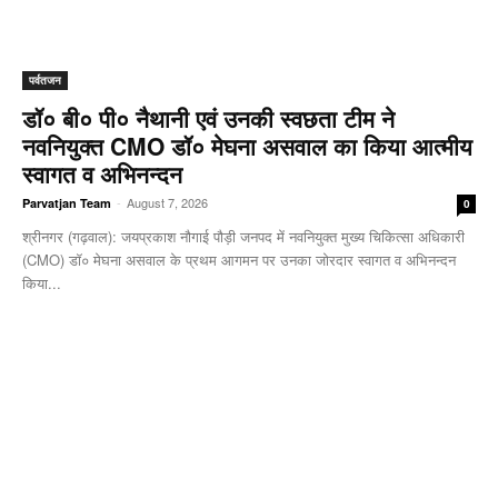
पर्वतजन
डॉ० बी० पी० नैथानी एवं उनकी स्वछता टीम ने
नवनियुक्त CMO डॉ० मेघना असवाल का किया आत्मीय
स्वागत व अभिनन्दन
-
August 7, 2026
Parvatjan Team
0
श्रीनगर (गढ़वाल): जयप्रकाश नौगाई ​पौड़ी जनपद में नवनियुक्त मुख्य चिकित्सा अधिकारी
(CMO) डॉ० मेघना असवाल के प्रथम आगमन पर उनका जोरदार स्वागत व अभिनन्दन
किया...