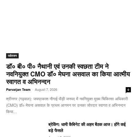
पर्वतजन
डॉ० बी० पी० नैथानी एवं उनकी स्वछता टीम ने
नवनियुक्त CMO डॉ० मेघना असवाल का किया आत्मीय
स्वागत व अभिनन्दन
-
August 7, 2026
Parvatjan Team
0
श्रीनगर (गढ़वाल): जयप्रकाश नौगाई ​पौड़ी जनपद में नवनियुक्त मुख्य चिकित्सा अधिकारी
(CMO) डॉ० मेघना असवाल के प्रथम आगमन पर उनका जोरदार स्वागत व अभिनन्दन
किया...
ब्रेकिंग: धामी कैबिनेट की अहम बैठक आज। होंगे कई
बड़े फैसले