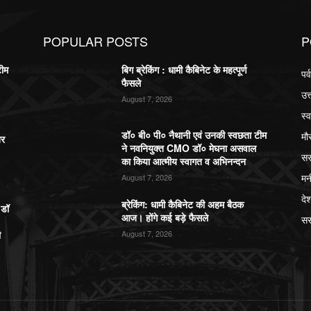
POPULAR POSTS
P
टीम
बिग ब्रेकिंग : धामी कैबिनेट के महत्पूर्ण
पर
फैसले
उत
August 7, 2026
स्व
डॉ० बी० पी० नैथानी एवं उनकी स्वछता टीम
मौ
बर
ने नवनियुक्त CMO डॉ० मेघना असवाल
सर
का किया आत्मीय स्वागत व अभिनन्दन
मन
August 7, 2026
दे
ब्रेकिंग: धामी कैबिनेट की अहम बैठक
,डॉ
आज। होंगे कई बड़े फैसले
सर
ी
August 7, 2026