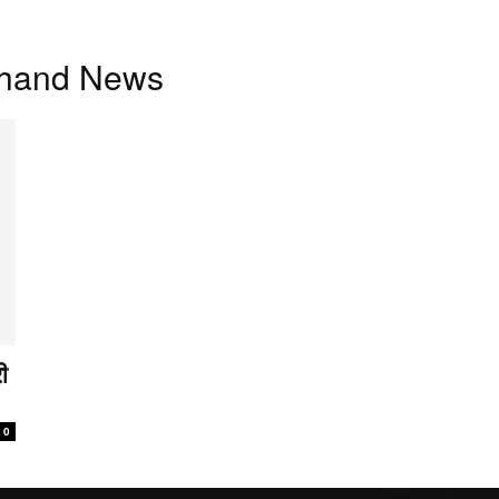
akhand News
ी
0