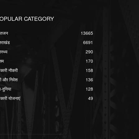
OPULAR CATEGORY
्वतजन
13665
्तराखंड
6691
ास्थ्य
290
सम
170
कारी नौकरी
158
ी और निवेश
136
श-दुनिया
128
कारी योजनाएं
49