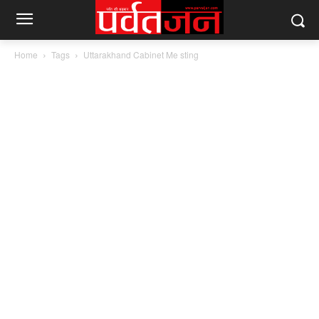
Home
Tags
Uttarakhand Cabinet Me sting