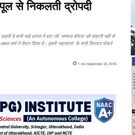
 पूल से निकलती द्रोपदी
मां कहती है सभी भाई आपस में बांट लो! ‘मम्माज बॉयज’ की कहानी यहीं से
े अक्षत वर्मा ने‍ तैयार किया है। इसमें ‘महाभारत’ के सभी किरदार मॉडर्न
1
min.
September 24, 2016
X
Pinterest
WhatsApp