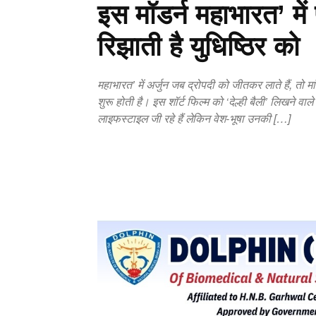
इस मॉडर्न महाभारत’ में
रिझाती है युधिष्ठिर को
महाभारत’ में अर्जुन जब द्रोपदी को जीतकर लाते हैं, तो 
शुरू होती है। इस ‍‍शॉर्ट फिल्म को ‘देल्ही बैली’ लिखने वाल
लाइफस्टाइल जी रहे हैं लेकिन वेश-भूषा उनकी […]
Copy URL
Facebook