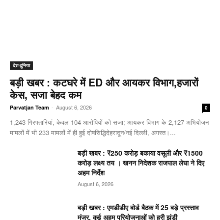
देश-दुनिया
बड़ी खबर : कटघरे में ED और आयकर विभाग,हजारों
केस, सजा बेहद कम
-
August 6, 2026
Parvatjan Team
0
1,243 गिरफ्तारियां, केवल 104 आरोपियों को सजा; आयकर विभाग के 2,127 अभियोजन
मामलों में भी 233 मामलों में ही हुई दोषसिद्धिदेहरादून/नई दिल्ली, अगस्त।...
बड़ी खबर : ₹250 करोड़ बकाया वसूली और ₹1500
करोड़ लक्ष्य तय । खनन निदेशक राजपाल लेघा ने दिए
अहम निर्देश
August 6, 2026
बड़ी खबर : एमडीडीए बोर्ड बैठक में 25 बड़े प्रस्ताव
मंजूर, कई अहम परियोजनाओं को हरी झंडी