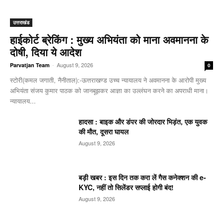
उत्तराखंड
हाईकोर्ट ब्रेकिंग : मुख्य अभियंता को माना अवमानना के
दोषी, दिया ये आदेश
-
August 9, 2026
Parvatjan Team
0
स्टोरी(कमल जगाती, नैनीताल):-ऊत्तराखण्ड उच्च न्यायालय ने अवमानना के आरोपी मुख्य
अभियंता संजय कुमार पाठक को जानबूझकर आज्ञा का उल्लंघन करने का अपराधी माना।
न्यायालय...
हादसा : बाइक और डंपर की जोरदार भिड़ंत, एक युवक
की मौत, दूसरा घायल
August 9, 2026
बड़ी खबर : इस दिन तक करा लें गैस कनेक्शन की e-
KYC, नहीं तो सिलेंडर सप्लाई होगी बंद!
August 9, 2026