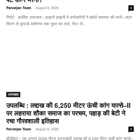
-
August 8, 2026
Parvatjan Team
0
रिपोर्ट : कार्तिक उपाध्याय / हल्द्वानी हल्द्वानी में कर्मचारियों ने खोली व्यवस्था की परतें—श्रम
विभाग से कुमाऊँ कमिश्नर तक गुहार का दावा, फिर भी...
उत्तराखंड
उपलब्धि : लद्दाख की 6,250 मीटर ऊंची कांग यात्से–II
पर लहराया शौका समाज का परचम, पहाड़ की बेटी ने
रचा गौरवशाली इतिहास
-
August 8, 2026
Parvatjan Team
0
डीडीहाट। 08 अगस्त 2026,नीरज उत्तराखंडी लद्दाख की 6,250 मीटर ऊंची कांग यात्से–