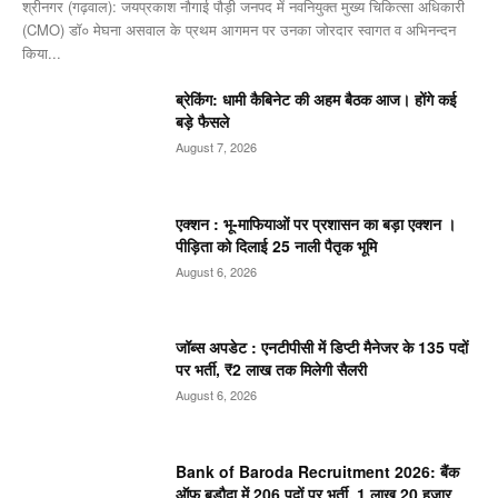
श्रीनगर (गढ़वाल): जयप्रकाश नौगाई ​पौड़ी जनपद में नवनियुक्त मुख्य चिकित्सा अधिकारी
(CMO) डॉ० मेघना असवाल के प्रथम आगमन पर उनका जोरदार स्वागत व अभिनन्दन
किया...
ब्रेकिंग: धामी कैबिनेट की अहम बैठक आज। होंगे कई
बड़े फैसले
August 7, 2026
एक्शन : भू-माफियाओं पर प्रशासन का बड़ा एक्शन ।
पीड़िता को दिलाई 25 नाली पैतृक भूमि
August 6, 2026
जॉब्स अपडेट : एनटीपीसी में डिप्टी मैनेजर के 135 पदों
पर भर्ती, ₹2 लाख तक मिलेगी सैलरी
August 6, 2026
Bank of Baroda Recruitment 2026: बैंक
ऑफ बड़ौदा में 206 पदों पर भर्ती, 1 लाख 20 हजार