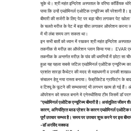
चुके थे। श्री महंत इन्दिरेश अस्पताल के वरिष्ठ काॅर्डियक थोर
पाया कि उन्हें एब्डोमिनर्ल एओटिक एन्यूरिज्म की परेशानी
बीमारी की सर्जरी के लिए पेट पर बड़ा चीरा लगाकर पेट खोल
के चलते मरीज के पेट में बड़ा चीरा लगाकर ऑपरेशन करना 
में भी लंबा समय लग सकता था।
इन सभी बातों को ध्यान में रखकर श्री महंत इन्दिरेश अस्पता
तकनीक से मरीज़ का ऑपरेशन प्लान किया गया। EVAR एब्डो
तकनीक के अन्तर्गत मरीज़ के पांव की धमनियों में छोटा सा
हुआ यह पहला सबसे जटिल एब्डोमिनर्ल एओटिक एन्यूरिज्म का
प्रशांत सारड़ा कैथेटर की मदद से महाधमनी व उनकी शाखा
संचालन हेतु नया रास्ता बनाया। फेब्रीकेटेड ग्राफिटंग के 
व टिश्यू के फूटने की सम्भावनाएं भी लगभग खत्म हो गई हैं। 
ऑपरेशन को सफल बनाने मे एनेस्थीसिया टीम जिसमें डाॅ पराग
“एब्डोमिनर्ल एओटिक एन्यूरिज्म बीमारी है। असंतुलित जीवन शैली
कारण, अनियंत्रित ब्लड प्रेशर के कारण एब्डोमिनर्ल एओटिक ए
पूर्णं उपचार सम्भव है। समय पर उपचार शुरू करने पर इस बीमार
-डाॅ अरविंद मक्कड