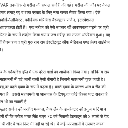
्म (EVAR तकनीक से मरीज़ की सफल सर्जरी की गई। मरीज़ की जाॅघ पर केवल
्ट लगाए गए व रक्त प्रवाह के लिए नया रास्ता तैयार किया गया। ऐसे
्डियोलाॅजिस्ट, काॅर्डियक थोरेसिस वैस्क्यूलर सर्जन, इंटरवेंशनल
 की आवश्यकता होती है। एक मरीज़ को ऐसे उपचार की आवश्यकता पड़ने पर श्री
थियेटर के रूप में तब्दील किया गया व उस मरीज़ का सफल ऑपरेशन हुआ। यह
ॅ विनय राय व श्री गुरु राम राय इंस्टीट्यूट ऑफ मेडिकल एण्ड हेल्थ साइंसेज़
दी।
 के काॅन्फ्रेंस हाॅल में एक प्रेस वार्ता का आयोजन किया गया। डाॅ विनय राय
 महाधमनी में पाई जानी वाली ऐसी बीमारी है जिससे महाधमनी फूल जाती है।
ू पर बढ़ते दबाव के रूप में पड़ता है। बढ़ते दबाव के कारण आंत व रीढ की
 लगता है। इससे महाधमनी या आसपास के टिश्यू का कोई हिस्सा फट सकता है,
जान भी जा सकती है।
्क्यूलर सर्जन डाॅ अरविंद मक्कड, कैथ लैब के डायरेक्टर डाॅ तनुज भाटिया व
कारी दी कि मरीज़ भगत सिंह उम्र 70 वर्ष निवासी देहरादून को 2 सालों से पेट
 थी और वे चल फिर भी नहीं पा रहे थे। वे कई अस्पतालों में उपचार करवा