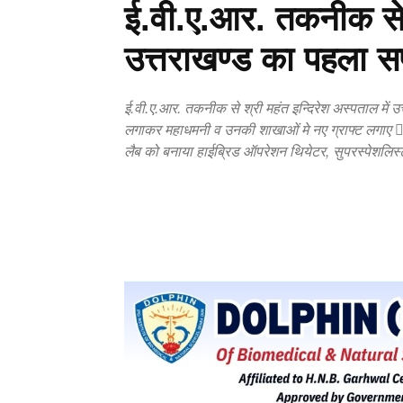
ई.वी.ए.आर. तकनीक से इ
उत्तराखण्ड का पहला
ई.वी.ए.आर. तकनीक से श्री महंत इन्दिरेश अस्पताल में
लगाकर महाधमनी व उनकी शाखाओं मे नए ग्राफ्ट लगाए  
लैब को बनाया हाईब्रिड ऑपरेशन थियेटर, सुपरस्पेशलिस्ट
Copy URL
Facebook