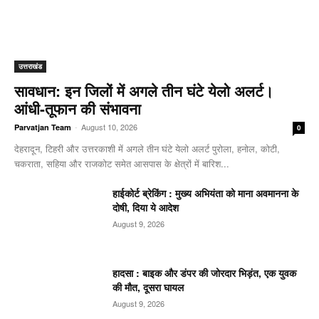
उत्तराखंड
सावधान: इन जिलों में अगले तीन घंटे येलो अलर्ट।
आंधी-तूफान की संभावना
-
August 10, 2026
Parvatjan Team
0
देहरादून, टिहरी और उत्तरकाशी में अगले तीन घंटे येलो अलर्ट पुरोला, हनोल, कोटी,
चकराता, सहिया और राजकोट समेत आसपास के क्षेत्रों में बारिश...
हाईकोर्ट ब्रेकिंग : मुख्य अभियंता को माना अवमानना के
दोषी, दिया ये आदेश
August 9, 2026
हादसा : बाइक और डंपर की जोरदार भिड़ंत, एक युवक
की मौत, दूसरा घायल
August 9, 2026