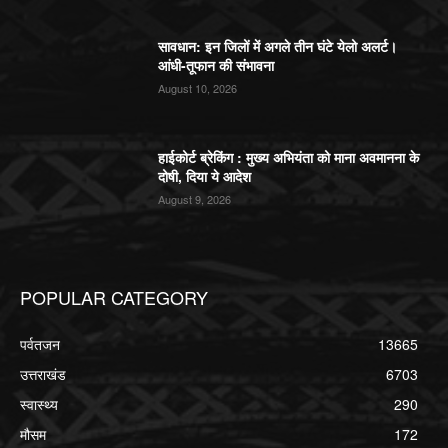
सावधान: इन जिलों में अगले तीन घंटे येलो अलर्ट।
आंधी-तूफान की संभावना
August 10, 2026
हाईकोर्ट ब्रेकिंग : मुख्य अभियंता को माना अवमानना के
दोषी, दिया ये आदेश
August 9, 2026
POPULAR CATEGORY
पर्वतजन
13665
उत्तराखंड
6703
स्वास्थ्य
290
मौसम
172