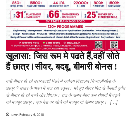
खुलासा: जिस रूम मे पढते हैं,वहीं सोते
हैं छात्र।सीवर, बदबू, बीमारी बोनस !
क्यों बीमार हो रहे उत्तरकाशी जिले मे नवोदय विद्यालय चिन्यालीसौड़ के
छात्र ? उधार के भवन में चल रहा स्कूल। भरे हुए सीवर पिट से फैलती दुर्गंध
से बीमार हो रहे बच्चे और शिक्षक। रात के समय बेहद कम रोशनी में पढ़ने
को मजबूर छात्र। एक बेड पर सोने को मजबूर दो बीमार छात्र। […]
February 6, 2018
6
min.
Copy URL
Facebook
X
Pi