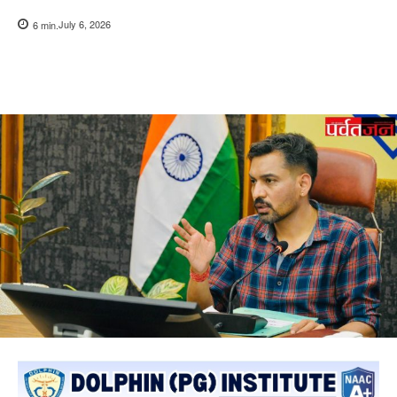
July 6, 2026
6
min.
Copy URL
Facebook
X
Pi