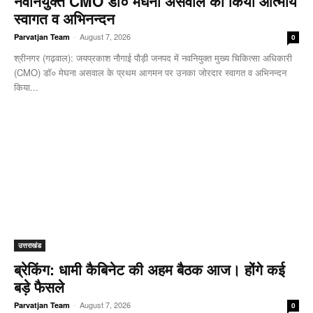
नवनियुक्त CMO डॉ० मेघना असवाल का किया आत्मीय
स्वागत व अभिनन्दन
-
August 7, 2026
Parvatjan Team
0
श्रीनगर (गढ़वाल): जयप्रकाश नौगाई ​पौड़ी जनपद में नवनियुक्त मुख्य चिकित्सा अधिकारी
(CMO) डॉ० मेघना असवाल के प्रथम आगमन पर उनका जोरदार स्वागत व अभिनन्दन
किया...
उत्तराखंड
ब्रेकिंग: धामी कैबिनेट की अहम बैठक आज। होंगे कई
बड़े फैसले
-
August 7, 2026
Parvatjan Team
0