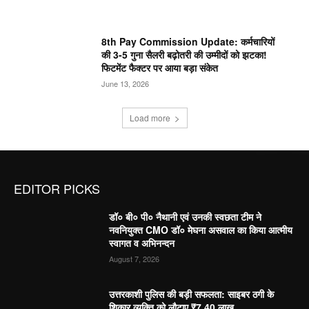
8th Pay Commission Update: कर्मचारियों
की 3-5 गुना सैलरी बढ़ोतरी की उम्मीदों को झटका!
फिटमेंट फैक्टर पर आया बड़ा संकेत
June 13, 2026
Load more
EDITOR PICKS
डॉ० बी० पी० नैथानी एवं उनकी स्वछता टीम ने
नवनियुक्त CMO डॉ० मेघना असवाल का किया आत्मीय
स्वागत व अभिनन्दन
August 7, 2026
उत्तरकाशी पुलिस की बड़ी सफलता: साइबर ठगी के
शिकार व्यक्ति को लौटाए ₹7.40 लाख