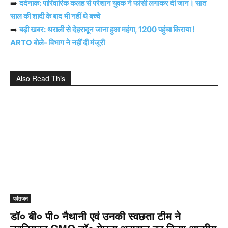
➡️
दर्दनाक: पारिवारिक कलह से परेशान युवक ने फांसी लगाकर दी जान। सात
साल की शादी के बाद भी नहीं थे बच्चे
➡️
बड़ी खबर: थराली से देहरादून जाना हुआ महंगा, 1200 पहुंचा किराया !
ARTO बोले- विभाग ने नहीं दी मंजूरी
Also Read This
पर्वतजन
डॉ० बी० पी० नैथानी एवं उनकी स्वछता टीम ने