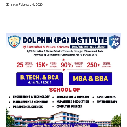
February 6, 2020
1
min.
Copy URL
Facebook
X
Pi