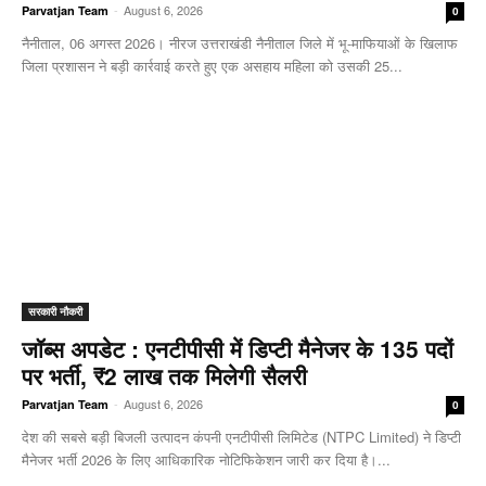
-
August 6, 2026
Parvatjan Team
0
नैनीताल, 06 अगस्त 2026। नीरज उत्तराखंडी नैनीताल जिले में भू-माफियाओं के खिलाफ
जिला प्रशासन ने बड़ी कार्रवाई करते हुए एक असहाय महिला को उसकी 25...
सरकारी नौकरी
जॉब्स अपडेट : एनटीपीसी में डिप्टी मैनेजर के 135 पदों
पर भर्ती, ₹2 लाख तक मिलेगी सैलरी
-
August 6, 2026
Parvatjan Team
0
देश की सबसे बड़ी बिजली उत्पादन कंपनी एनटीपीसी लिमिटेड (NTPC Limited) ने डिप्टी
मैनेजर भर्ती 2026 के लिए आधिकारिक नोटिफिकेशन जारी कर दिया है।...