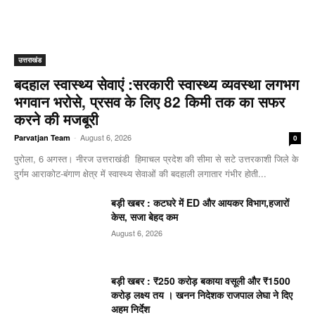
उत्तराखंड
बदहाल स्वास्थ्य सेवाएं :सरकारी स्वास्थ्य व्यवस्था लगभग
भगवान भरोसे, प्रसव के लिए 82 किमी तक का सफर
करने की मजबूरी
-
August 6, 2026
Parvatjan Team
0
पुरोला, 6 अगस्त। नीरज उत्तराखंडी हिमाचल प्रदेश की सीमा से सटे उत्तरकाशी जिले के
दुर्गम आराकोट-बंगाण क्षेत्र में स्वास्थ्य सेवाओं की बदहाली लगातार गंभीर होती...
बड़ी खबर : कटघरे में ED और आयकर विभाग,हजारों
केस, सजा बेहद कम
August 6, 2026
बड़ी खबर : ₹250 करोड़ बकाया वसूली और ₹1500
करोड़ लक्ष्य तय । खनन निदेशक राजपाल लेघा ने दिए
अहम निर्देश