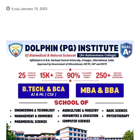
January 15, 2023
5
min.
Copy URL
Facebook
X
Pi