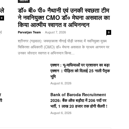
पर्वतजन
ले
डॉ० बी० पी० नैथानी एवं उनकी स्वछता टीम
ने नवनियुक्त CMO डॉ० मेघना असवाल का
0
किया आत्मीय स्वागत व अभिनन्दन
्ण
-
August 7, 2026
Parvatjan Team
0
श्रीनगर (गढ़वाल): जयप्रकाश नौगाई ​पौड़ी जनपद में नवनियुक्त मुख्य
चिकित्सा अधिकारी (CMO) डॉ० मेघना असवाल के प्रथम आगमन पर
उनका जोरदार स्वागत व अभिनन्दन किया...
एक्शन : भू-माफियाओं पर प्रशासन का बड़ा
एक्शन । पीड़िता को दिलाई 25 नाली पैतृक
भूमि
August 6, 2026
र
Bank of Baroda Recruitment
गी
2026: बैंक ऑफ बड़ौदा में 206 पदों पर
भर्ती, 1 लाख 20 हजार तक होगी सैलरी !
August 6, 2026