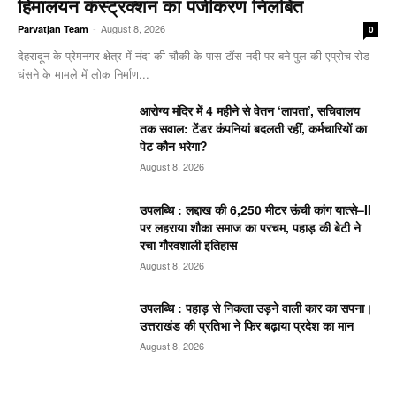
हिमालयन कंस्ट्रक्शन का पंजीकरण निलबिंत
-
August 8, 2026
Parvatjan Team
0
देहरादून के प्रेमनगर क्षेत्र में नंदा की चौकी के पास टौंस नदी पर बने पुल की एप्रोच रोड
धंसने के मामले में लोक निर्माण...
आरोग्य मंदिर में 4 महीने से वेतन ‘लापता’, सचिवालय
तक सवाल: टेंडर कंपनियां बदलती रहीं, कर्मचारियों का
पेट कौन भरेगा?
August 8, 2026
उपलब्धि : लद्दाख की 6,250 मीटर ऊंची कांग यात्से–II
पर लहराया शौका समाज का परचम, पहाड़ की बेटी ने
रचा गौरवशाली इतिहास
August 8, 2026
उपलब्धि : पहाड़ से निकला उड़ने वाली कार का सपना।
उत्तराखंड की प्रतिभा ने फिर बढ़ाया प्रदेश का मान
August 8, 2026