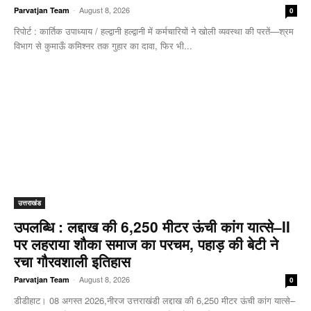
-
August 8, 2026
Parvatjan Team
0
रिपोर्ट : कार्तिक उपाध्याय / हल्द्वानी हल्द्वानी में कर्मचारियों ने खोली व्यवस्था की परतें—श्रम
विभाग से कुमाऊँ कमिश्नर तक गुहार का दावा, फिर भी...
उत्तराखंड
उपलब्धि : लद्दाख की 6,250 मीटर ऊंची कांग यात्से–II
पर लहराया शौका समाज का परचम, पहाड़ की बेटी ने
रचा गौरवशाली इतिहास
-
August 8, 2026
Parvatjan Team
0
डीडीहाट। 08 अगस्त 2026,नीरज उत्तराखंडी लद्दाख की 6,250 मीटर ऊंची कांग यात्से–