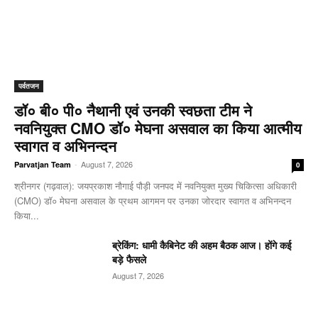
पर्वतजन
डॉ० बी० पी० नैथानी एवं उनकी स्वछता टीम ने
नवनियुक्त CMO डॉ० मेघना असवाल का किया आत्मीय
स्वागत व अभिनन्दन
-
August 7, 2026
Parvatjan Team
0
श्रीनगर (गढ़वाल): जयप्रकाश नौगाई ​पौड़ी जनपद में नवनियुक्त मुख्य चिकित्सा अधिकारी
(CMO) डॉ० मेघना असवाल के प्रथम आगमन पर उनका जोरदार स्वागत व अभिनन्दन
किया...
ब्रेकिंग: धामी कैबिनेट की अहम बैठक आज। होंगे कई
बड़े फैसले
August 7, 2026