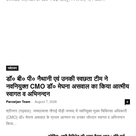
पर्वतजन
डॉ० बी० पी० नैथानी एवं उनकी स्वछता टीम ने
नवनियुक्त CMO डॉ० मेघना असवाल का किया आत्मीय
स्वागत व अभिनन्दन
-
August 7, 2026
Parvatjan Team
0
श्रीनगर (गढ़वाल): जयप्रकाश नौगाई ​पौड़ी जनपद में नवनियुक्त मुख्य चिकित्सा अधिकारी
(CMO) डॉ० मेघना असवाल के प्रथम आगमन पर उनका जोरदार स्वागत व अभिनन्दन
किया...