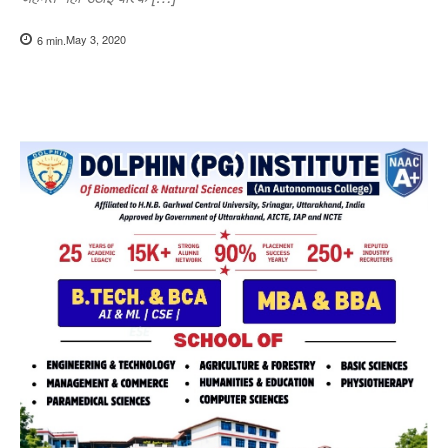
May 3, 2020
6
min.
Copy URL
Facebook
X
Pi