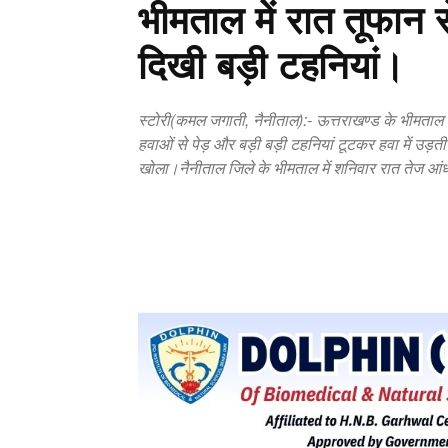
भीमताल में रात तूफान 
दिखी बड़ी टहनियां।
स्टोरी(कमल जगाती, नैनीताल):- ऊत्तराखण्ड के भीमता
हवाओं से पेड़ और बड़ी बड़ी टहनियां टूटकर हवा में उड़ती द
खोला।नैनीताल जिले के भीमताल में शनिवार रात तेज
Copy URL
Facebook