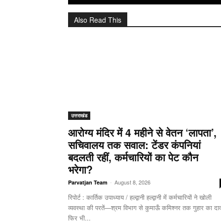
Also Read This
उत्तराखंड
आरोग्य मंदिर में 4 महीने से वेतन ‘लापता’,
सचिवालय तक सवाल: टेंडर कंपनियां
बदलती रहीं, कर्मचारियों का पेट कौन
भरेगा?
-
August 8, 2026
Parvatjan Team
रिपोर्ट : कार्तिक उपाध्याय / हल्द्वानी हल्द्वानी में कर्मचारियों ने खोली
व्यवस्था की परतें—श्रम विभाग से कुमाऊँ कमिश्नर तक गुहार का दाव
फिर भी...