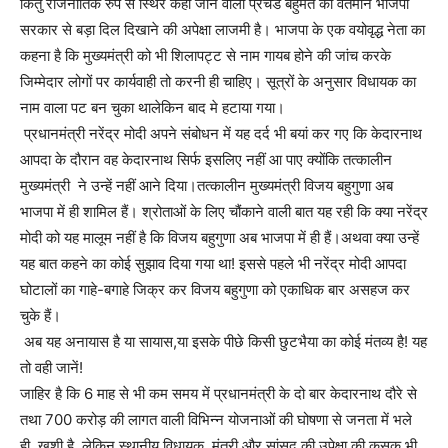
किंतु राजनीतिक रुप से स्थिर कही जाने वाली प्रचंड बहुमत की वर्तमान भाजपा
सरकार से बड़ा दिल दिखाने की अपेक्षा लाजमी है। भाजपा के एक वयोवृद्ध नेता का
कहना है कि मुख्यमंत्री को भी शिलापट्ट से नाम गायब होने की जांच करके
जिम्मेदार लोगों पर कार्यवाही तो करनी ही चाहिए। सूत्रों के अनुसार विधायक का
नाम वाला पट बन चुका थालेकिन बाद मे हटाया गया।
प्रधानमंत्री नरेंद्र मोदी अपने संबोधन में यह दर्द भी बयां कर गए कि केदारनाथ
आपदा के दौरान वह केदारनाथ सिर्फ इसलिए नहीं आ पाए क्योंकि तत्कालीन
मुख्यमंत्री ने उन्हें नहीं आने दिया।तत्कालीन मुख्यमंत्री विजय बहुगुणा अब
भाजपा में ही शामिल हैं। श्रोताओं के लिए चौंकाने वाली बात यह रही कि क्या नरेंद्र
मोदी को यह मालूम नहीं है कि विजय बहुगुणा अब भाजपा में ही हैं।अथवा क्या उन्हें
यह बात कहने का कोई सुझाव दिया गया था! इससे पहले भी नरेंद्र मोदी आपदा
घोटालों का गाहे-बगाहे जिक्र कर विजय बहुगुणा को एकाधिक बार असहज कर
चुके हैं।
अब यह अनायास है या सायास,या इसके पीछे किसी छुटभैया का कोई मंतव्य है! यह
तो वही जानें!
जाहिर है कि 6 माह से भी कम समय में प्रधानमंत्री के दो बार केदारनाथ दौरे से
तथा 700 करोड़ की लागत वाली विभिन्न योजनाओं की घोषणा से जनता में भले
ही खुशी है, लेकिन स्थानीय विधायक, मंत्री और सांसद की उपेक्षा की कसक भी