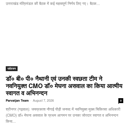
उत्तराखंड मंत्रिमंडल की बैठक में कई महत्वपूर्ण निर्णय लिए गए। बैठक...
पर्वतजन
डॉ० बी० पी० नैथानी एवं उनकी स्वछता टीम ने
नवनियुक्त CMO डॉ० मेघना असवाल का किया आत्मीय
स्वागत व अभिनन्दन
-
August 7, 2026
Parvatjan Team
0
श्रीनगर (गढ़वाल): जयप्रकाश नौगाई ​पौड़ी जनपद में नवनियुक्त मुख्य चिकित्सा अधिकारी
(CMO) डॉ० मेघना असवाल के प्रथम आगमन पर उनका जोरदार स्वागत व अभिनन्दन
किया...