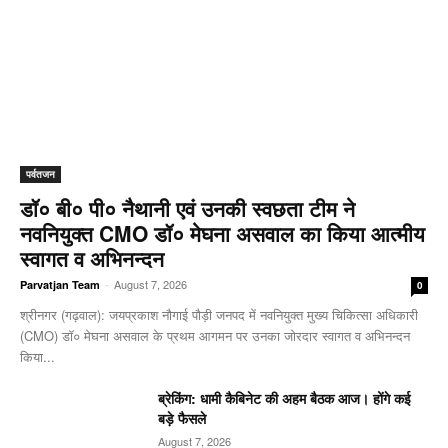
पर्वतजन
डॉ० बी० पी० नैथानी एवं उनकी स्वछता टीम ने
नवनियुक्त CMO डॉ० मेघना असवाल का किया आत्मीय
स्वागत व अभिनन्दन
-
August 7, 2026
Parvatjan Team
0
श्रीनगर (गढ़वाल): जयप्रकाश नौगाई ​पौड़ी जनपद में नवनियुक्त मुख्य चिकित्सा अधिकारी
(CMO) डॉ० मेघना असवाल के प्रथम आगमन पर उनका जोरदार स्वागत व अभिनन्दन
किया...
ब्रेकिंग: धामी कैबिनेट की अहम बैठक आज। होंगे कई
बड़े फैसले
August 7, 2026