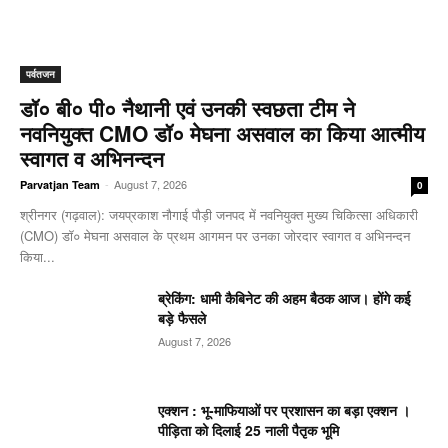
पर्वतजन
डॉ० बी० पी० नैथानी एवं उनकी स्वछता टीम ने
नवनियुक्त CMO डॉ० मेघना असवाल का किया आत्मीय
स्वागत व अभिनन्दन
-
August 7, 2026
Parvatjan Team
0
श्रीनगर (गढ़वाल): जयप्रकाश नौगाई ​पौड़ी जनपद में नवनियुक्त मुख्य चिकित्सा अधिकारी
(CMO) डॉ० मेघना असवाल के प्रथम आगमन पर उनका जोरदार स्वागत व अभिनन्दन
किया...
ब्रेकिंग: धामी कैबिनेट की अहम बैठक आज। होंगे कई
बड़े फैसले
August 7, 2026
एक्शन : भू-माफियाओं पर प्रशासन का बड़ा एक्शन ।
पीड़िता को दिलाई 25 नाली पैतृक भूमि